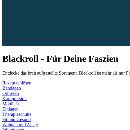
Blackroll - Für Deine Faszien
Entdecke das breit aufgestellte Sortiment. Blackroll ist mehr als nur Fa
Rezept einlösen
Bandagen
Orthesen
Kompression
Mobilität
Einlagen
Therapieschuhe
Fit und Gesund
Wohnen und Alltag
Inkontinenz