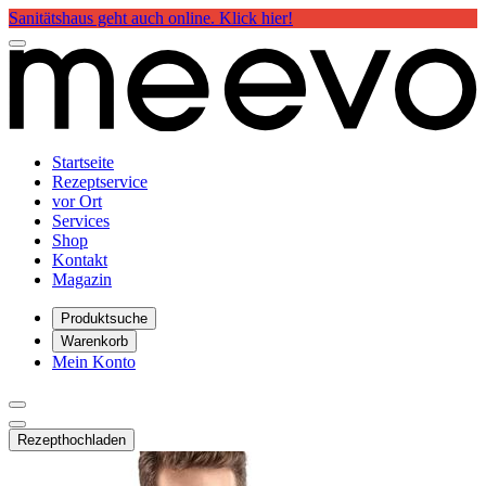
Sanitätshaus geht auch online. Klick hier!
Startseite
Rezeptservice
vor Ort
Services
Shop
Kontakt
Magazin
Produktsuche
Warenkorb
Mein Konto
Rezept
hochladen