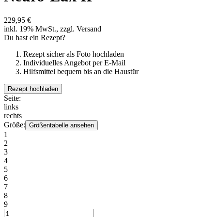
229,95 €
inkl. 19% MwSt., zzgl. Versand
Du hast ein Rezept?
Rezept sicher als Foto hochladen
Individuelles Angebot per E-Mail
Hilfsmittel bequem bis an die Haustür
Rezept hochladen
Seite:
links
rechts
Größe:
Größentabelle ansehen
1
2
3
4
5
6
7
8
9