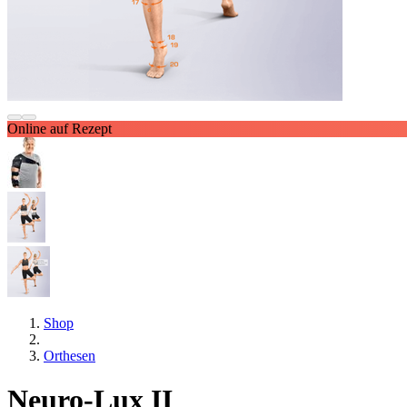
Online auf Rezept
Shop
Orthesen
Neuro-Lux II