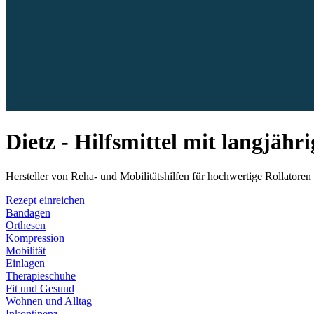
Dietz - Hilfsmittel mit langjäh
Hersteller von Reha- und Mobilitätshilfen für hochwertige Rollatoren
Rezept einreichen
Bandagen
Orthesen
Kompression
Mobilität
Einlagen
Therapieschuhe
Fit und Gesund
Wohnen und Alltag
Inkontinenz