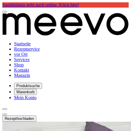
Sanitätshaus geht auch online. Klick hier!
Startseite
Rezeptservice
vor Ort
Services
Shop
Kontakt
Magazin
Produktsuche
Warenkorb
Mein Konto
Rezept
hochladen