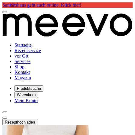
Sanitätshaus geht auch online. Klick hier!
Startseite
Rezeptservice
vor Ort
Services
Shop
Kontakt
Magazin
Produktsuche
Warenkorb
Mein Konto
Rezept
hochladen