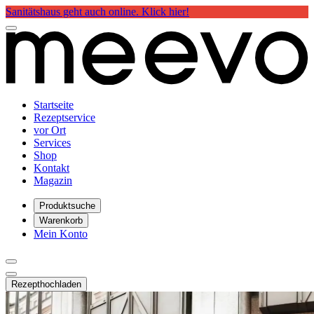
Sanitätshaus geht auch online. Klick hier!
Startseite
Rezeptservice
vor Ort
Services
Shop
Kontakt
Magazin
Produktsuche
Warenkorb
Mein Konto
Rezept
hochladen