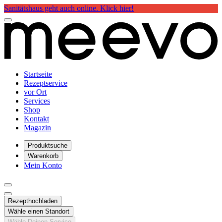
Sanitätshaus geht auch online. Klick hier!
Startseite
Rezeptservice
vor Ort
Services
Shop
Kontakt
Magazin
Produktsuche
Warenkorb
Mein Konto
Rezept
hochladen
Wähle einen Standort
Wähle Deinen Service