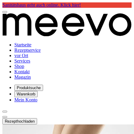
Sanitätshaus geht auch online. Klick hier!
Startseite
Rezeptservice
vor Ort
Services
Shop
Kontakt
Magazin
Produktsuche
Warenkorb
Mein Konto
Rezept
hochladen