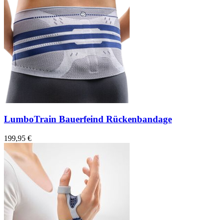
LumboTrain Bauerfeind Rückenbandage
199,95 €