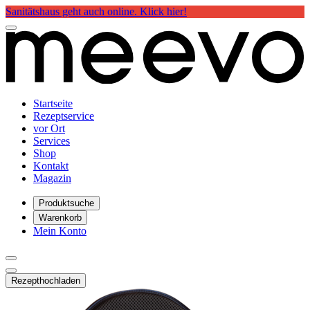
Sanitätshaus geht auch online. Klick hier!
Startseite
Rezeptservice
vor Ort
Services
Shop
Kontakt
Magazin
Produktsuche
Warenkorb
Mein Konto
Rezept
hochladen