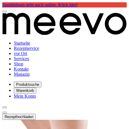
Sanitätshaus geht auch online. Klick hier!
Startseite
Rezeptservice
vor Ort
Services
Shop
Kontakt
Magazin
Produktsuche
Warenkorb
Mein Konto
Rezept
hochladen